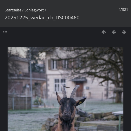
4/321
Startseite
/
Schlagwort
/
20251225_wedau_ch_DSC00460