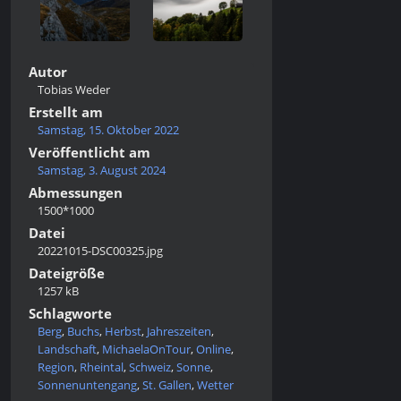
Autor
Tobias Weder
Erstellt am
Samstag, 15. Oktober 2022
Veröffentlicht am
Samstag, 3. August 2024
Abmessungen
1500*1000
Datei
20221015-DSC00325.jpg
Dateigröße
1257 kB
Schlagworte
Berg
,
Buchs
,
Herbst
,
Jahreszeiten
,
Landschaft
,
MichaelaOnTour
,
Online
,
Region
,
Rheintal
,
Schweiz
,
Sonne
,
Sonnenuntengang
,
St. Gallen
,
Wetter